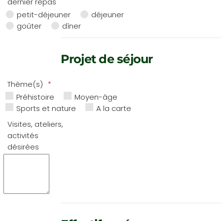
dernier repas
Ouvrir le calendri
petit-déjeuner
déjeuner
goûter
dîner
Projet de séjour
Thème(s)
Préhistoire
Moyen-âge
Sports et nature
A la carte
Visites, ateliers,
activités
désirées