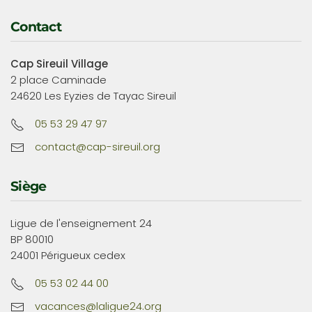
Contact
Cap Sireuil Village
2 place Caminade
24620 Les Eyzies de Tayac Sireuil
05 53 29 47 97
contact@cap-sireuil.org
Siège
Ligue de l'enseignement 24
BP 80010
24001 Périgueux cedex
05 53 02 44 00
vacances@laligue24.org